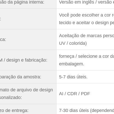
são da página interna:
Versão em inglês / versão
Você pode escolher a cor 
:
tecido e aceitar o design p
Aceitação de marcas perso
ca:
UV / colorida)
forneça / selecione a cor d
 / design e fabricação:
embalagem.
paração da amostra:
5-7 dias úteis.
mato de arquivo de design
AI / CDR / PDF
sonalizado:
zo de entrega:
7-30 dias úteis (dependen