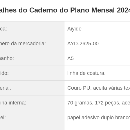
alhes do Caderno do Plano Mensal 202
ca:
Aiyide
ero da mercadoria:
AYD-2625-00
anho:
A5
ido:
linha de costura.
rial:
Couro PU, aceita várias te
ina interna:
70 gramas, 172 peças, ace
el:
papel adesivo duplo branco