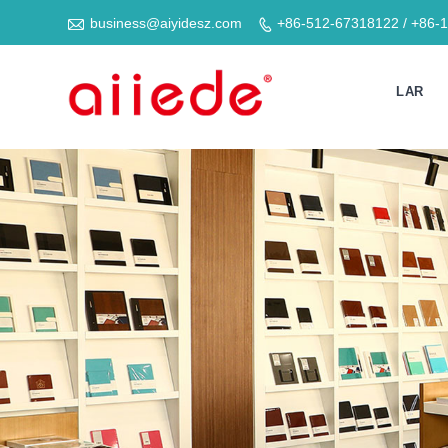

business@aiyidesz.com
+86-512-67318122 / +86-

LAR