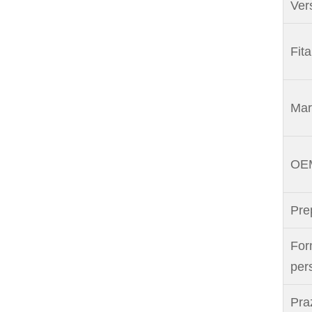
Ver
Fita
Mar
OEM
Pre
For
per
Pra