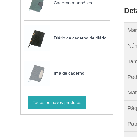
Caderno magnético
Det
Mar
Diário de caderno de diário
Núm
Tam
Ímã de caderno
Ped
Mate
Todos os novos produtos
Pág
Pap