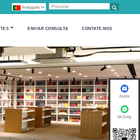

Português

NTES
ENVIAR CONSULTA
CONTATE-NOS
Aiyide
Mr.Zong