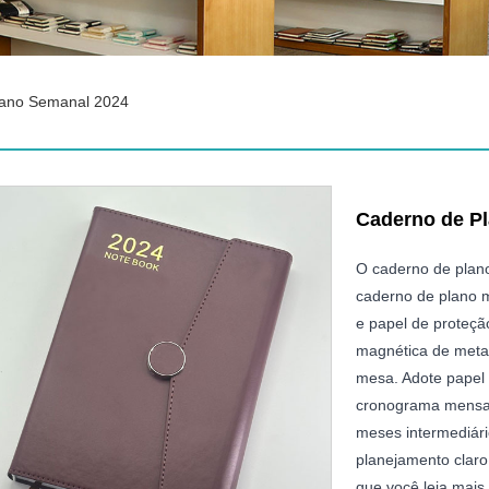
lano Semanal 2024
Caderno de P
O caderno de plano
caderno de plano m
e papel de proteçã
magnética de metal
mesa. Adote papel d
cronograma mensal 
meses intermediári
planejamento claro
que você leia mais