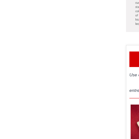
Use 
entr