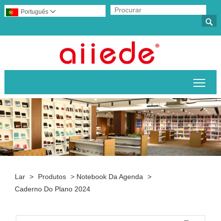
Português


Alte
Lar
>
Produtos
>
Notebook Da Agenda
>
Caderno Do Plano 2024