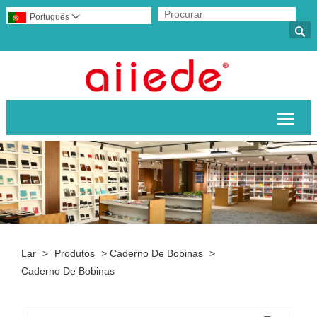
Português


Alte
Lar
>
Produtos
>
Caderno De Bobinas
>
Caderno De Bobinas