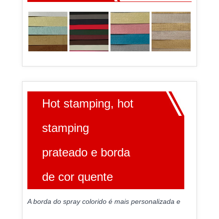
Hot stamping, hot
stamping
prateado e borda
de cor quente
A borda do spray colorido é mais personalizada e