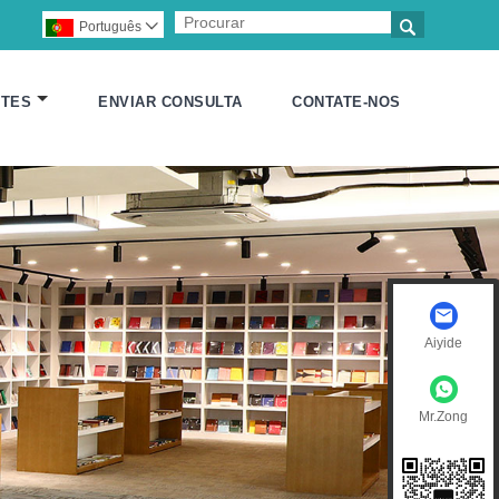

Português

NTES
ENVIAR CONSULTA
CONTATE-NOS
Aiyide
Mr.Zong