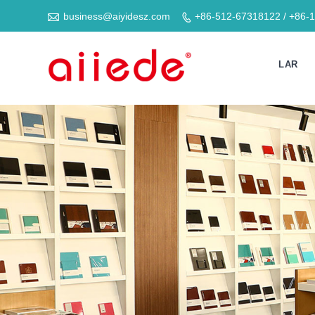

business@aiyidesz.com
+86-512-67318122 / +86-

LAR