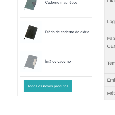
Fita
Caderno magnético
Log
Diário de caderno de diário
Fab
OEM
Ímã de caderno
Tem
Emb
Todos os novos produtos
Mét