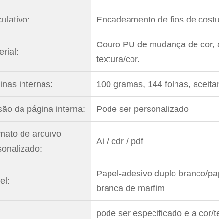
ulativo:
Encadeamento de fios de costu
Couro PU de mudança de cor, a
rial:
textura/cor.
inas internas:
100 gramas, 144 folhas, aceita
são da página interna:
Pode ser personalizado
mato de arquivo
Ai / cdr / pdf
sonalizado:
Papel-adesivo duplo branco/pap
el:
branca de marfim
pode ser especificado e a cor/