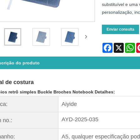
substituível e uma
personalização, inc
Enviar consulta
Facebook
X
Wh
scrição do produto
al de costura
ios retrô simples Buckle Broches Notebook Detalhes:
ca:
Aiyide
AYD-2025-035
m no.:
anho:
A5, qualquer especificação pod