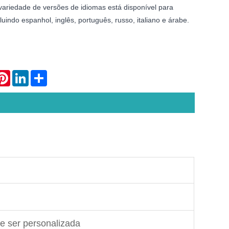
 variedade de versões de idiomas está disponível para
luindo espanhol, inglês, português, russo, italiano e árabe.
atsApp
Pinterest
LinkedIn
Share
e ser personalizada